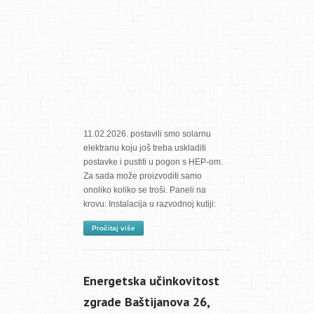
11.02.2026. postavili smo solarnu
elektranu koju još treba uskladiti
postavke i pustiti u pogon s HEP-om.
Za sada može proizvoditi samo
onoliko koliko se troši. Paneli na
krovu: Instalacija u razvodnoj kutiji:
Pročitaj više
Energetska učinkovitost
zgrade Baštijanova 26,