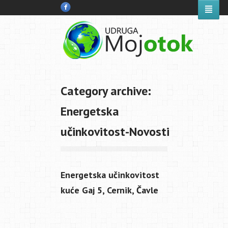
Category archive:
Energetska
učinkovitost-Novosti
Energetska učinkovitost
kuće Gaj 5, Cernik, Čavle