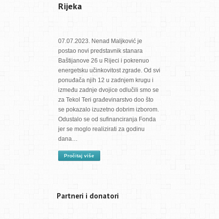
Rijeka
07.07.2023. Nenad Maljković je
postao novi predstavnik stanara
Baštijanove 26 u Rijeci i pokrenuo
energetsku učinkovitost zgrade. Od svi
ponuđača njih 12 u zadnjem krugu i
između zadnje dvojice odlučili smo se
za Tekol Teri građevinarstvo doo što
se pokazalo izuzetno dobrim izborom.
Odustalo se od sufinanciranja Fonda
jer se moglo realizirati za godinu
dana…
Pročitaj više
Partneri i donatori