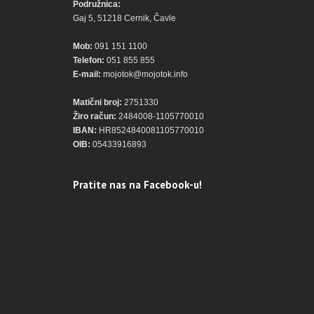
Podružnica:
Gaj 5, 51218 Cernik, Čavle
Mob:
091 151 1100
Telefon:
051 855 855
E-mail:
mojotok@mojotok.info
Matični broj:
2751330
Žiro račun:
2484008-1105770010
IBAN:
HR8524840081105770010
OIB:
05433916893
Pratite nas na Facebook-u!